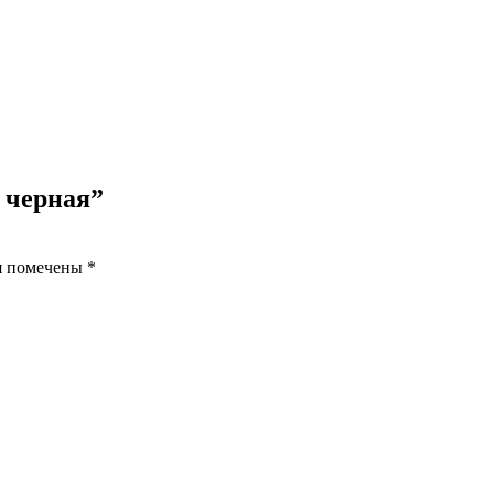
» черная”
я помечены
*