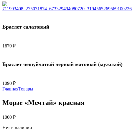
Браслет салатовый
1670
₽
Браслет чешуйчатый черный матовый (мужской)
1090
₽
Логин
Главная
Товары
Морзе «Мечтай» красная
1000
₽
Lost Password?
Remember Me
Нет в наличии