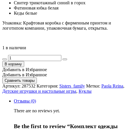
Свитер трикотажный синий в горох
Фатиновая юбка белая
Кеды белые
Упаковка: Крафтовая коробка с фирменным принтом и
логотипом компании, упаковочная бумага, открытка.
1 в наличии
Комплект
одежды
В корзину
для
Добавить в Избранное
куклы
Добавить в Избранное
арт.287532
Сравнить товары
quantity
Артикул:
287532
Категория:
Sisters_family
Метки:
Paola Reina
,
Детские игрушки и настольные игры
,
Куклы
Отзывы (0)
There are no reviews yet.
Be the first to review “Комплект одежды