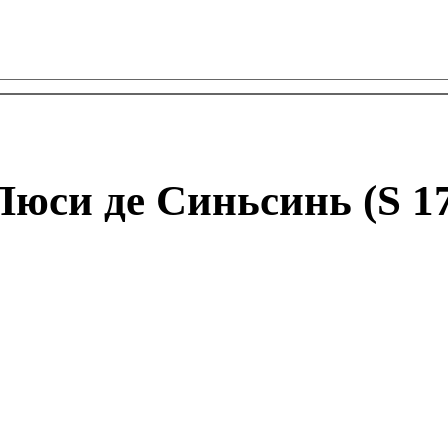
юси де Синьсинь (S 17
Логин