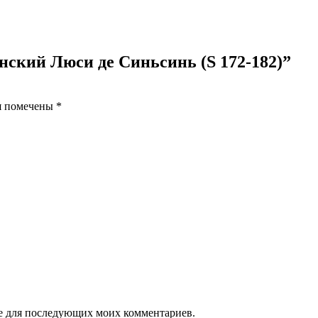
Remember Me
женский Люси де Синьсинь (S 172-182)”
я помечены
*
Нет учетной записи?
Регистрация
ере для последующих моих комментариев.