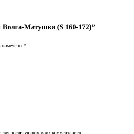
Remember Me
ий Волга-Матушка (S 160-172)”
я помечены
*
Нет учетной записи?
Регистрация
ере для последующих моих комментариев.