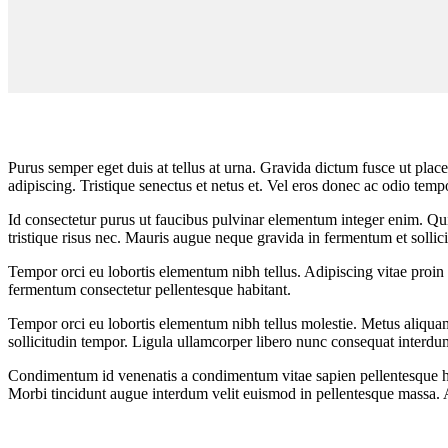
Purus semper eget duis at tellus at urna. Gravida dictum fusce ut placer
adipiscing. Tristique senectus et netus et. Vel eros donec ac odio tempo
Id consectetur purus ut faucibus pulvinar elementum integer enim. Qui
tristique risus nec. Mauris augue neque gravida in fermentum et sollici
Tempor orci eu lobortis elementum nibh tellus. Adipiscing vitae proin
fermentum consectetur pellentesque habitant.
Tempor orci eu lobortis elementum nibh tellus molestie. Metus aliquam e
sollicitudin tempor. Ligula ullamcorper libero nunc consequat interdum
Condimentum id venenatis a condimentum vitae sapien pellentesque ha
Morbi tincidunt augue interdum velit euismod in pellentesque massa. A