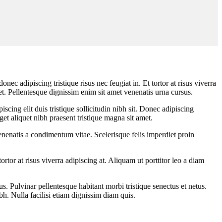
ec adipiscing tristique risus nec feugiat in. Et tortor at risus viverra
uet. Pellentesque dignissim enim sit amet venenatis urna cursus.
ing elit duis tristique sollicitudin nibh sit. Donec adipiscing
get aliquet nibh praesent tristique magna sit amet.
enenatis a condimentum vitae. Scelerisque felis imperdiet proin
Lost Password?
tor at risus viverra adipiscing at. Aliquam ut porttitor leo a diam
Pulvinar pellentesque habitant morbi tristique senectus et netus.
h. Nulla facilisi etiam dignissim diam quis.