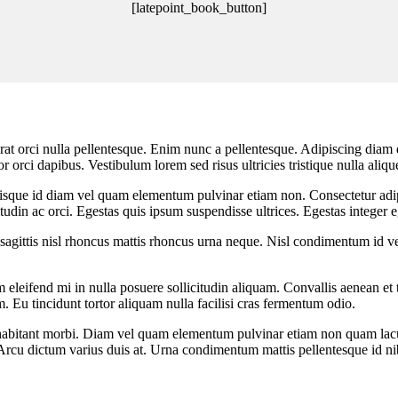
[latepoint_book_button]
Логин
at orci nulla pellentesque. Enim nunc a pellentesque. Adipiscing diam don
r orci dapibus. Vestibulum lorem sed risus ultricies tristique nulla aliq
sque id diam vel quam elementum pulvinar etiam non. Consectetur adipisc
tudin ac orci. Egestas quis ipsum suspendisse ultrices. Egestas integer e
 sagittis nisl rhoncus mattis rhoncus urna neque. Nisl condimentum id v
Remember Me
leifend mi in nulla posuere sollicitudin aliquam. Convallis aenean et tor
. Eu tincidunt tortor aliquam nulla facilisi cras fermentum odio.
bitant morbi. Diam vel quam elementum pulvinar etiam non quam lacus. 
rcu dictum varius duis at. Urna condimentum mattis pellentesque id nib
Нет учетной записи?
Регистрация