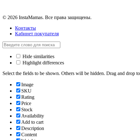
© 2026 InstaMamas. Все права защищены.
Контакты
Кабинет покупателя
Hide similarities
Highlight differences
Select the fields to be shown. Others will be hidden. Drag and drop to
Image
SKU
Rating
Price
Stock
Availability
Add to cart
Description
Content