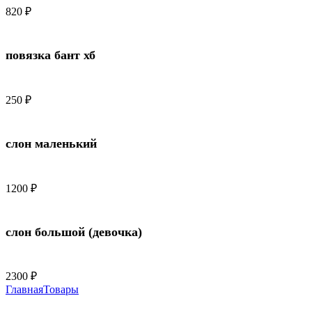
820
₽
повязка бант хб
250
₽
слон маленький
1200
₽
слон большой (девочка)
2300
₽
Главная
Товары