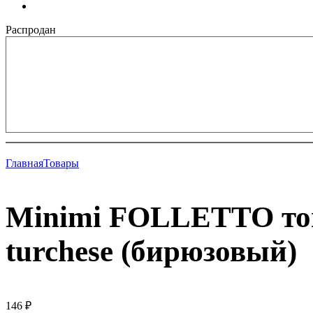
Распродан
Главная
Товары
Minimi FOLLETTO тонк
turchese (бирюзовый)
146
₽