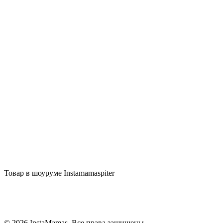
Добавить в Избранное
combearzon
Верхняя одежда
Описание
Отзывы (0)
Товар в шоуруме Instamamaspiter
© 2026 InstaMamas. Все права защищены.