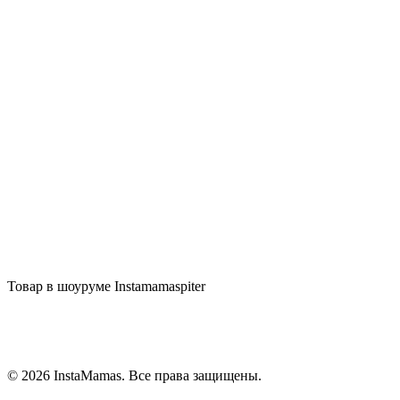
Добавить в Избранное
combearzon
Верхняя одежда
Описание
Отзывы (0)
Товар в шоуруме Instamamaspiter
© 2026 InstaMamas. Все права защищены.