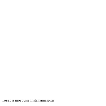
Логин
2640
₽
Добавить в Избранное
Lost Password?
Remember Me
combearzon
Верхняя одежда
Нет учетной записи?
Описание
Регистрация
Отзывы (0)
Товар в шоуруме Instamamaspiter